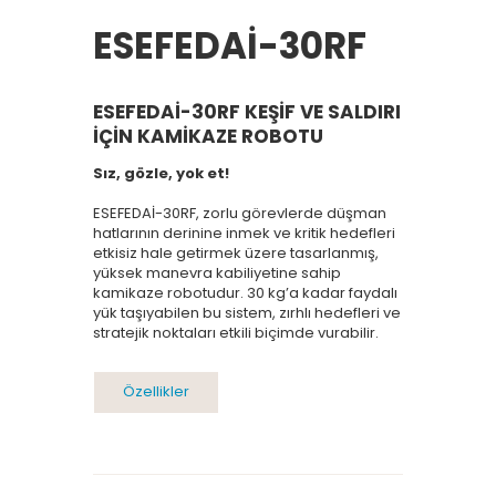
ESEFEDAİ-30RF
TR
ESEFEDAİ-30RF KEŞIF VE SALDIRI
IÇIN KAMIKAZE ROBOTU
Sız, gözle, yok et!
ESEFEDAİ-30RF, zorlu görevlerde düşman
hatlarının derinine inmek ve kritik hedefleri
etkisiz hale getirmek üzere tasarlanmış,
yüksek manevra kabiliyetine sahip
kamikaze robotudur. 30 kg’a kadar faydalı
yük taşıyabilen bu sistem, zırhlı hedefleri ve
stratejik noktaları etkili biçimde vurabilir.
Özellikler