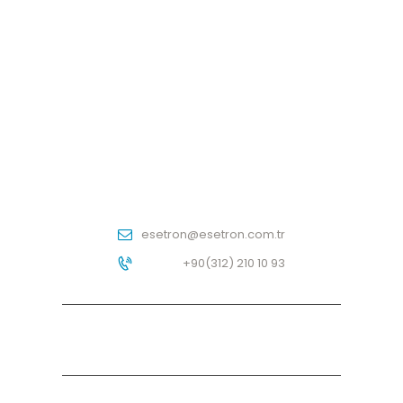
İLETIŞIM
esetron@esetron.com.tr
+90(312) 210 10 93